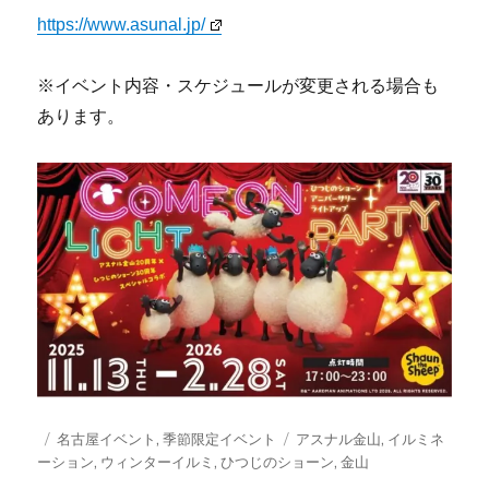
https://www.asunal.jp/
※イベント内容・スケジュールが変更される場合も
あります。
投
カ
タ
名古屋イベント
,
季節限定イベント
アスナル金山
,
イルミネ
稿
テ
グ
ーション
,
ウィンターイルミ
,
ひつじのショーン
,
金山
日:
ゴ