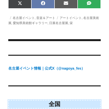
Share
Share
Share
Share
X
F
E
S
on
on
on
on
(
a
m
M
T
c
a
S
w
e
i
投
カ
タ
名古屋イベント
,
音楽＆アート
アートイベント
,
名古屋美術
i
b
l
稿
テ
グ
展
,
愛知県美術館ギャラリー
,
日展名古屋展
,
栄
t
o
日:
ゴ
t
o
e
k
リ
r
ー
)
投
稿
ナ
名古屋イベント情報｜公式X（@nagoya_fes）
ビ
ゲ
ー
シ
全国